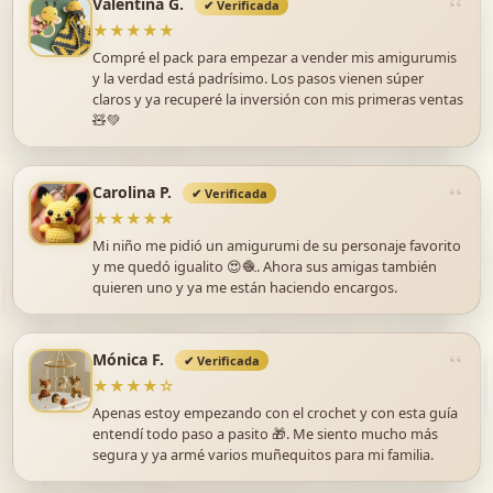
Valentina G.
✔ Verificada
★★★★★
Compré el pack para empezar a vender mis amigurumis
y la verdad está padrísimo. Los pasos vienen súper
claros y ya recuperé la inversión con mis primeras ventas
🧸💚
Carolina P.
✔ Verificada
★★★★★
Mi niño me pidió un amigurumi de su personaje favorito
y me quedó igualito 😍🧶. Ahora sus amigas también
quieren uno y ya me están haciendo encargos.
Mónica F.
✔ Verificada
★★★★☆
Apenas estoy empezando con el crochet y con esta guía
entendí todo paso a pasito 🎁. Me siento mucho más
segura y ya armé varios muñequitos para mi familia.