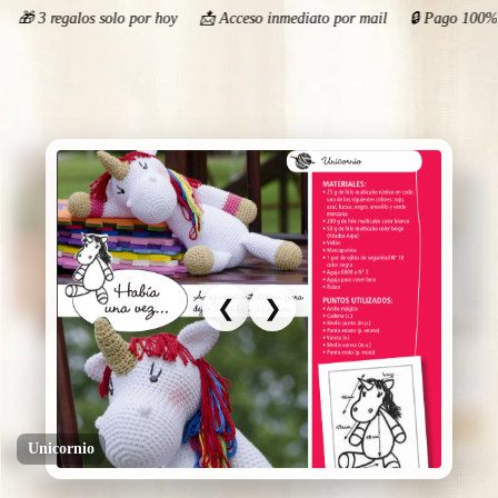
regalos solo por hoy 📩 Acceso inmediato por mail 🔒 Pago 100% segu
❮
❯
❮
❯
❮
❯
Jirafa
Unicornio